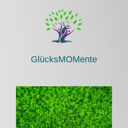
Glüc
ksMOMente