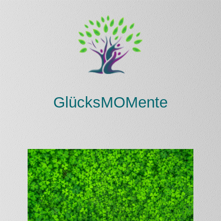
Glüc
ksMOMente